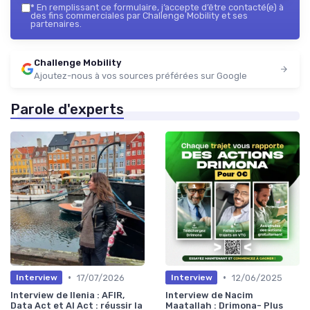
*
En remplissant ce formulaire, j’accepte d’être contacté(e) à
des fins commerciales par Challenge Mobility et ses
partenaires.
Challenge Mobility
Ajoutez-nous à vos sources préférées sur Google
Parole d'experts
•
•
17/07/2026
12/06/2025
Interview
Interview
Interview de Ilenia : AFIR,
Interview de Nacim
Data Act et AI Act : réussir la
Maatallah : Drimona- Plus