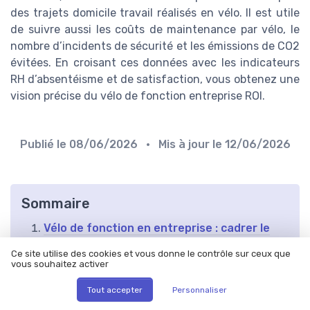
des trajets domicile travail réalisés en vélo. Il est utile
de suivre aussi les coûts de maintenance par vélo, le
nombre d’incidents de sécurité et les émissions de CO2
évitées. En croisant ces données avec les indicateurs
RH d’absentéisme et de satisfaction, vous obtenez une
vision précise du vélo de fonction entreprise ROI.
Publié le
08/06/2026
• Mis à jour le
12/06/2026
Sommaire
Vélo de fonction en entreprise : cadrer le
ROI avant de lancer un parc
Ce site utilise des cookies et vous donne le contrôle sur ceux que
Modèles de déploiement : achat, location
vous souhaitez activer
longue durée ou prestataire intégré
Tout accepter
Personnaliser
Choisir les bons vélos : VAE urbain, pliant,