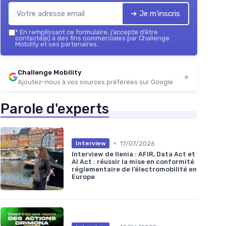
➔ Je m'inscris
*
En remplissant ce formulaire, j’accepte d’être
contacté(e) à des fins commerciales par Challenge
Mobility et ses partenaires.
Challenge Mobility
Ajoutez-nous à vos sources préférées sur Google
Parole d'experts
•
17/07/2026
Interview
Interview de Ilenia : AFIR, Data Act et
AI Act : réussir la mise en conformité
réglementaire de l’électromobilité en
Europe