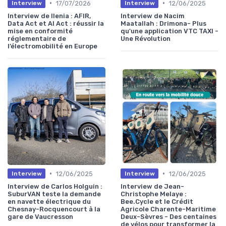
•
•
17/07/2026
12/06/2025
Interview
Interview
Interview de Ilenia : AFIR,
Interview de Nacim
Data Act et AI Act : réussir la
Maatallah : Drimona- Plus
mise en conformité
qu'une application VTC TAXI -
réglementaire de
Une Révolution
l’électromobilité en Europe
•
•
12/06/2025
12/06/2025
Interview
Interview
Interview de Carlos Holguin :
Interview de Jean-
SuburVAN teste la demande
Christophe Melaye :
en navette électrique du
Bee.Cycle et le Crédit
Chesnay-Rocquencourt à la
Agricole Charente-Maritime
gare de Vaucresson
Deux-Sèvres - Des centaines
de vélos pour transformer la