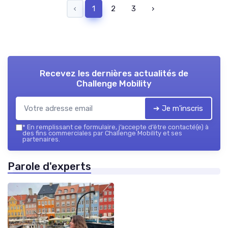
‹
1
2
3
›
Recevez les dernières actualités de
Challenge Mobility
➔ Je m'inscris
*
En remplissant ce formulaire, j’accepte d’être contacté(e) à
des fins commerciales par Challenge Mobility et ses
partenaires.
Parole d'experts