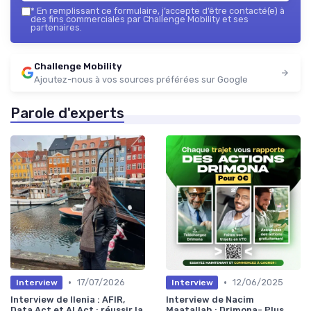
*
En remplissant ce formulaire, j’accepte d’être contacté(e) à
des fins commerciales par Challenge Mobility et ses
partenaires.
Challenge Mobility
Ajoutez-nous à vos sources préférées sur Google
Parole d'experts
•
•
17/07/2026
12/06/2025
Interview
Interview
Interview de Ilenia : AFIR,
Interview de Nacim
Data Act et AI Act : réussir la
Maatallah : Drimona- Plus