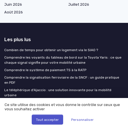
Juin 2026
Juillet 2026
Août 2026
Les plus lus
Combien de temps pour obtenir un logement via le SIAO ?
Comprendre les voyants du tableau de bord sur la Toyota Yaris : ce que
chaque signal signifie pour votre mobilité urbaine
Comprendre le système de paiement TS à la RATP
Comprendre la signalisation ferroviaire de la SNCF : un guide pratique
en PDF
Le téléphérique d'Ajaccio : une solution innovante pour la mobilité
urbaine
Ce site utilise des cookies et vous donne le contrôle sur ceux que
Les derniers articles
vous souhaitez activer
Tout accepter
Personnaliser
S’orienter à l’Europole de l’Arbois : carte d’orientation et enjeux de
mobilité durable