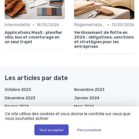
•
•
Intermodalité
14/05/2026
Réglementations & Politiques
13/05/2026
Applications MaaS : planifier
Verdissement de flotte en
vélo, bus et covoiturage en
2026 : obligations, sanctions
un seul trajet
et stratégies pour les
entreprises
Les articles par date
Octobre 2023
Novembre 2023
Décembre 2023
Janvier 2024
Février 2024
Mars 2024
Ce site utilise des cookies et vous donne le contrôle sur ceux que
Octobre 2024
Novembre 2024
vous souhaitez activer
Décembre 2024
Janvier 2025
Tout accepter
Personnaliser
Février 2025
Mars 2025