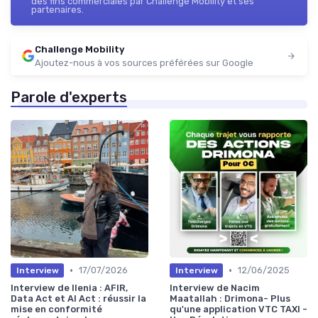
des fins commerciales par Challenge Mobility et ses
partenaires.
Challenge Mobility
Ajoutez-nous à vos sources préférées sur Google
Parole d'experts
•
•
17/07/2026
12/06/2025
Interview
Interview
Interview de Ilenia : AFIR,
Interview de Nacim
Data Act et AI Act : réussir la
Maatallah : Drimona- Plus
mise en conformité
qu'une application VTC TAXI -