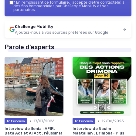
*
En remplissant ce formulaire, j’accepte d’être contacté(e) à
des fins commerciales par Challenge Mobility et ses
partenaires.
Challenge Mobility
Ajoutez-nous à vos sources préférées sur Google
Parole d'experts
•
•
17/07/2026
12/06/2025
Interview
Interview
Interview de Ilenia : AFIR,
Interview de Nacim
Data Act et AI Act : réussir la
Maatallah : Drimona- Plus