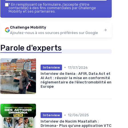
*
En remplissant ce formulaire, j’accepte d’être
contacté(e) à des fins commerciales par Challenge
Mobility et ses partenaires.
Challenge Mobility
Ajoutez-nous à vos sources préférées sur Google
Parole d'experts
•
17/07/2026
Interview
Interview de Ilenia : AFIR, Data Act et
AI Act : réussir la mise en conformité
réglementaire de l’électromobilité en
Europe
•
12/06/2025
Interview
Interview de Nacim Maatallah :
Drimona- Plus qu'une application VTC