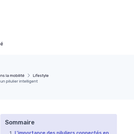
té
ns la mobilité
Lifestyle
n pilulier intelligent
Sommaire
L'importance des piluliers connectés en