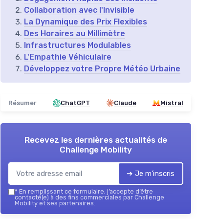
Collaboration avec l'Invisible
La Dynamique des Prix Flexibles
Des Horaires au Millimètre
Infrastructures Modulables
L'Empathie Véhiculaire
Développez votre Propre Météo Urbaine
Résumer
ChatGPT
Claude
Mistral
Recevez les dernières actualités de
Challenge Mobility
➔ Je m'inscris
*
En remplissant ce formulaire, j’accepte d’être
contacté(e) à des fins commerciales par Challenge
Mobility et ses partenaires.