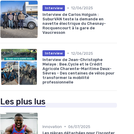
•
12/06/2025
Interview
Interview de Carlos Holguin :
SuburVAN teste la demande en
navette électrique du Chesnay-
Rocquencourt à la gare de
Vaucresson
•
12/06/2025
Interview
Interview de Jean-Christophe
Melaye : Bee.Cycle et le Crédit
Agricole Charente-Maritime Deux-
Sèvres - Des centaines de vélos pour
transformer la mobilité
professionnelle
Les plus lus
•
Innovation
06/07/2025
Les pièces détachées pour l'iscooter