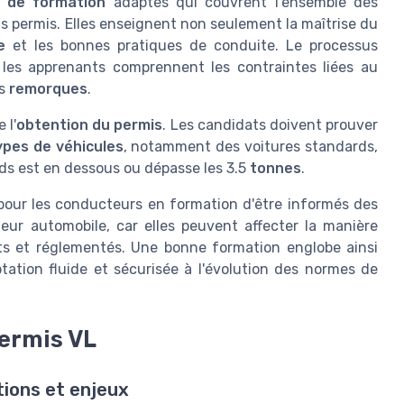
 de formation
adaptés qui couvrent l'ensemble des
s permis. Elles enseignent non seulement la maîtrise du
e
et les bonnes pratiques de conduite. Le processus
 les apprenants comprennent les contraintes liées au
es
remorques
.
 l'
obtention du permis
. Les candidats doivent prouver
ypes de véhicules
, notamment des voitures standards,
ds est en dessous ou dépasse les 3.5
tonnes
.
al pour les conducteurs en formation d'être informés des
eur automobile, car elles peuvent affecter la manière
its et réglementés. Une bonne formation englobe ainsi
tation fluide et sécurisée à l'évolution des normes de
permis VL
tions et enjeux