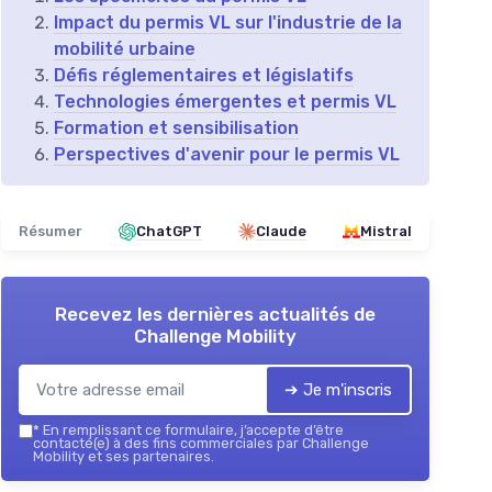
Impact du permis VL sur l'industrie de la
mobilité urbaine
Défis réglementaires et législatifs
Technologies émergentes et permis VL
Formation et sensibilisation
Perspectives d'avenir pour le permis VL
Résumer
ChatGPT
Claude
Mistral
Recevez les dernières actualités de
Challenge Mobility
➔ Je m'inscris
*
En remplissant ce formulaire, j’accepte d’être
contacté(e) à des fins commerciales par Challenge
Mobility et ses partenaires.