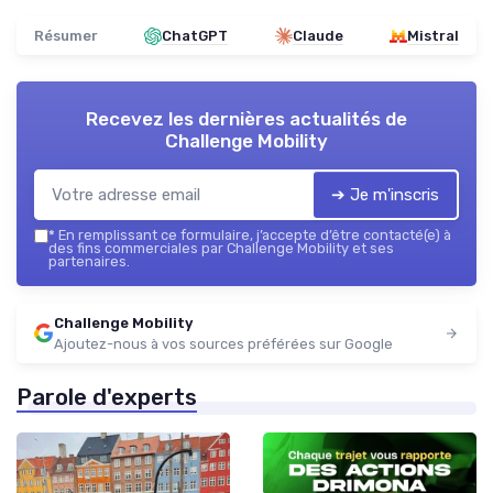
Résumer
ChatGPT
Claude
Mistral
Recevez les dernières actualités de
Challenge Mobility
➔ Je m'inscris
*
En remplissant ce formulaire, j’accepte d’être contacté(e) à
des fins commerciales par Challenge Mobility et ses
partenaires.
Challenge Mobility
Ajoutez-nous à vos sources préférées sur Google
Parole d'experts