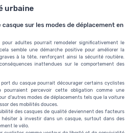
té urbaine
de casque sur les modes de déplacement en
 pour adultes pourrait remodeler significativement le
 cela semble une démarche positive pour améliorer la
raves à la tête, renforçant ainsi la sécurité routière.
des conséquences inattendues sur le comportement des
e port du casque pourrait décourager certains cyclistes
oup pourraient percevoir cette obligation comme une
our d'autres modes de déplacements tels que la voiture
essor des mobilités douces.
sibilité des casques de qualité deviennent des facteurs
 hésiter à investir dans un casque, surtout dans des
ement le vélo.
our cyclistes comme vecteur de liberté et de convivialité