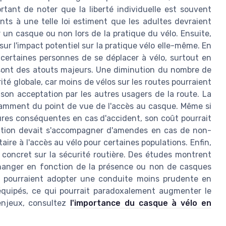
ortant de noter que la liberté individuelle est souvent
ts à une telle loi estiment que les adultes devraient
ser un casque ou non lors de la pratique du vélo. Ensuite,
r l'impact potentiel sur la pratique vélo elle-même. En
r certaines personnes de se déplacer à vélo, surtout en
lo sont des atouts majeurs. Une diminution du nombre de
té globale, car moins de vélos sur les routes pourraient
t son acceptation par les autres usagers de la route. La
amment du point de vue de l'accès au casque. Même si
ures conséquentes en cas d'accident, son coût pourrait
igation devait s'accompagner d'amendes en cas de non-
aire à l'accès au vélo pour certaines populations. Enfin,
concret sur la sécurité routière. Des études montrent
hanger en fonction de la présence ou non de casques
rs pourraient adopter une conduite moins prudente en
 équipés, ce qui pourrait paradoxalement augmenter le
enjeux, consultez
l'importance du casque à vélo en