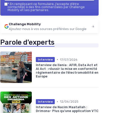
*
En remplissant ce formulaire, j’accepte d’être
contacté(e) à des fins commerciales par Challenge
Mobility et ses partenaires.
Challenge Mobility
Ajoutez-nous à vos sources préférées sur Google
Parole d'experts
•
17/07/2026
Interview
Interview de Ilenia : AFIR, Data Act et
AI Act : réussir la mise en conformité
réglementaire de l’électromobilité en
Europe
•
12/06/2025
Interview
Interview de Nacim Maatallah :
Drimona- Plus qu'une application VTC