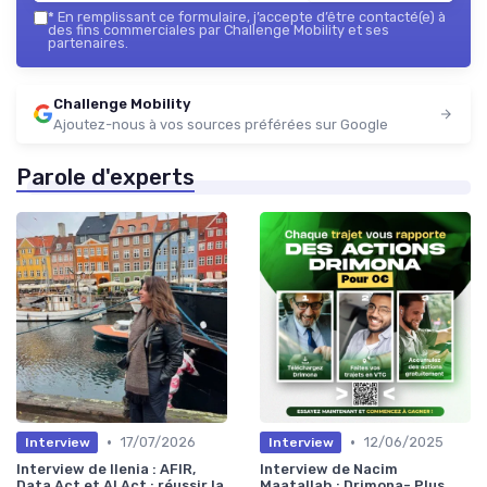
*
En remplissant ce formulaire, j’accepte d’être contacté(e) à
des fins commerciales par Challenge Mobility et ses
partenaires.
Challenge Mobility
Ajoutez-nous à vos sources préférées sur Google
Parole d'experts
•
•
17/07/2026
12/06/2025
Interview
Interview
Interview de Ilenia : AFIR,
Interview de Nacim
Data Act et AI Act : réussir la
Maatallah : Drimona- Plus