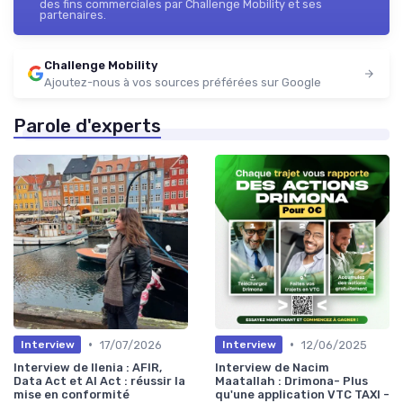
des fins commerciales par Challenge Mobility et ses
partenaires.
Challenge Mobility
Ajoutez-nous à vos sources préférées sur Google
Parole d'experts
•
•
17/07/2026
12/06/2025
Interview
Interview
Interview de Ilenia : AFIR,
Interview de Nacim
Data Act et AI Act : réussir la
Maatallah : Drimona- Plus
mise en conformité
qu'une application VTC TAXI -