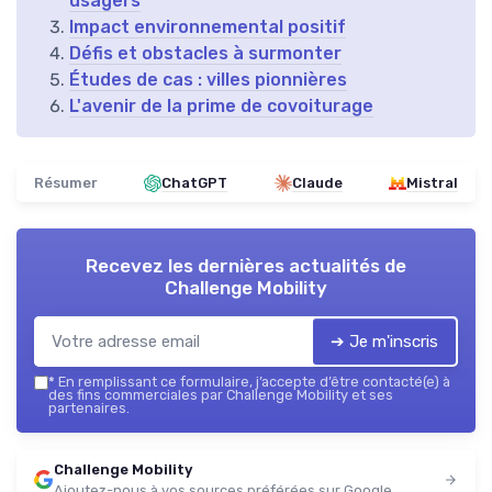
usagers
Impact environnemental positif
Défis et obstacles à surmonter
Études de cas : villes pionnières
L'avenir de la prime de covoiturage
Résumer
ChatGPT
Claude
Mistral
Recevez les dernières actualités de
Challenge Mobility
➔ Je m'inscris
*
En remplissant ce formulaire, j’accepte d’être contacté(e) à
des fins commerciales par Challenge Mobility et ses
partenaires.
Challenge Mobility
Ajoutez-nous à vos sources préférées sur Google