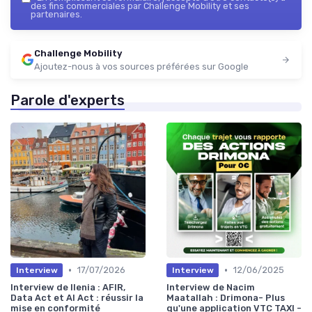
des fins commerciales par Challenge Mobility et ses
partenaires.
Challenge Mobility
Ajoutez-nous à vos sources préférées sur Google
Parole d'experts
•
•
17/07/2026
12/06/2025
Interview
Interview
Interview de Ilenia : AFIR,
Interview de Nacim
Data Act et AI Act : réussir la
Maatallah : Drimona- Plus
mise en conformité
qu'une application VTC TAXI -