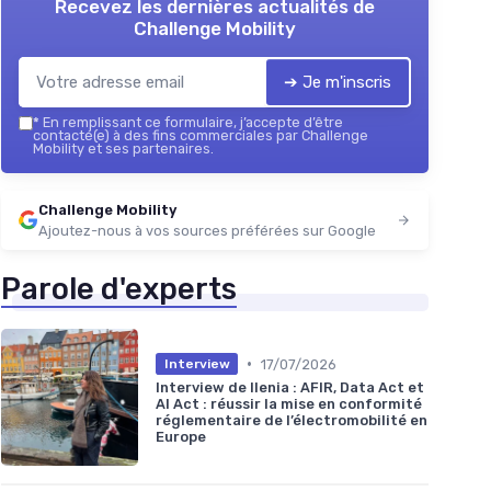
Recevez les dernières actualités de
Challenge Mobility
➔ Je m'inscris
*
En remplissant ce formulaire, j’accepte d’être
contacté(e) à des fins commerciales par Challenge
Mobility et ses partenaires.
Challenge Mobility
Ajoutez-nous à vos sources préférées sur Google
Parole d'experts
•
17/07/2026
Interview
Interview de Ilenia : AFIR, Data Act et
AI Act : réussir la mise en conformité
réglementaire de l’électromobilité en
Europe