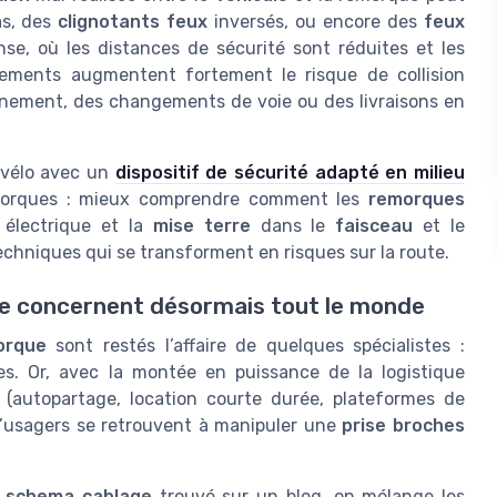
as, des
clignotants feux
inversés, ou encore des
feux
nse, où les distances de sécurité sont réduites et les
nements augmentent fortement le risque de collision
nement, des changements de voie ou des livraisons en
 vélo avec un
dispositif de sécurité adapté en milieu
emorques : mieux comprendre comment les
remorques
électrique et la
mise terre
dans le
faisceau
et le
techniques qui se transforment en risques sur la route.
ue concernent désormais tout le monde
orque
sont restés l’affaire de quelques spécialistes :
ages. Or, avec la montée en puissance de la logistique
(autopartage, location courte durée, plateformes de
’usagers se retrouvent à manipuler une
prise broches
n
schema cablage
trouvé sur un blog, on mélange les