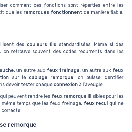
iser comment ces fonctions sont réparties entre les
tit que les
remorques fonctionnent
de manière fiable,
tilisent des
couleurs fils
standardisées. Même si des
s, on retrouve souvent des codes récurrents dans les
gauche
, un autre aux
feux freinage
, un autre aux
feux
ention sur le
cablage remorque
, on puisse identifier
ans devoir tester chaque
connexion
à l’aveugle.
 qui peuvent rendre les
feux remorque
illisibles pour les
en même temps que les feux freinage,
feux recul
qui ne
e
correcte.
rise remorque