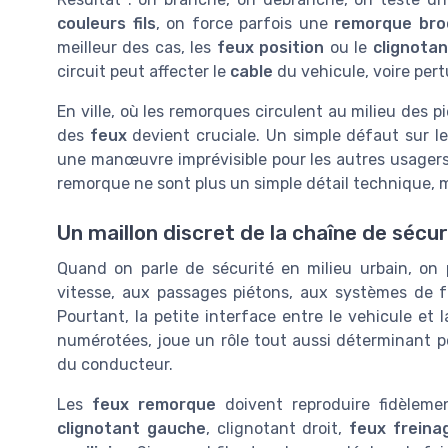
couleurs fils
, on force parfois une
remorque bro
meilleur des cas, les
feux position
ou le
clignota
circuit peut affecter le
cable
du vehicule, voire per
En ville, où les remorques circulent au milieu des pié
des
feux
devient cruciale. Un simple défaut sur l
une manœuvre imprévisible pour les autres usagers
remorque ne sont plus un simple détail technique, ma
Un maillon discret de la chaîne de sécuri
Quand on parle de sécurité en milieu urbain, on 
vitesse, aux passages piétons, aux systèmes de fr
Pourtant, la petite interface entre le vehicule et
numérotées, joue un rôle tout aussi déterminant p
du conducteur.
Les
feux remorque
doivent reproduire fidèlemen
clignotant gauche
, clignotant droit,
feux freina