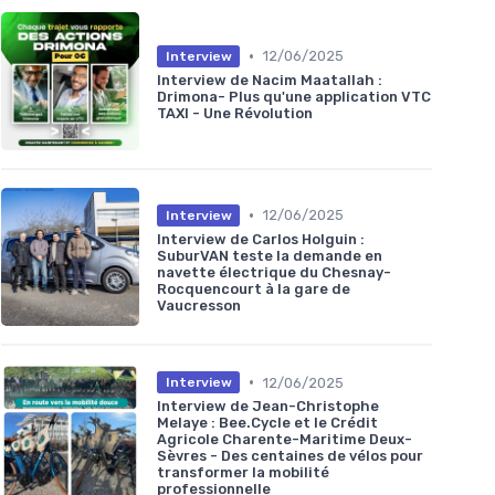
•
12/06/2025
Interview
Interview de Nacim Maatallah :
Drimona- Plus qu'une application VTC
TAXI - Une Révolution
•
12/06/2025
Interview
Interview de Carlos Holguin :
SuburVAN teste la demande en
navette électrique du Chesnay-
Rocquencourt à la gare de
Vaucresson
•
12/06/2025
Interview
Interview de Jean-Christophe
Melaye : Bee.Cycle et le Crédit
Agricole Charente-Maritime Deux-
Sèvres - Des centaines de vélos pour
transformer la mobilité
professionnelle