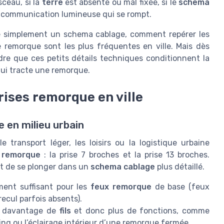
sceau, si la
terre
est absente ou mal fixée, si le
schema
de communication lumineuse qui se rompt.
re simplement un schema cablage, comment repérer les
e remorque sont les plus fréquentes en ville. Mais dès
dre que ces petits détails techniques conditionnent la
qui tracte une remorque.
rises remorque en ville
 en milieu urbain
e transport léger, les loisirs ou la logistique urbaine
e remorque
: la prise 7 broches et la prise 13 broches.
t de se plonger dans un
schema cablage
plus détaillé.
ment suffisant pour les
feux remorque
de base (feux
recul parfois absents).
t davantage de
fils
et donc plus de fonctions, comme
ng ou l’éclairage intérieur d’une remorque fermée.