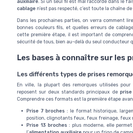
auxiliaire
. Si un seul fil est mal raccordé dans le fai
cablage
n’est pas respecté, c’est toute la chaîne 
Dans les prochaines parties, on verra comment li
bonnes couleurs fils, et quelles erreurs de cablag
cette première étape, il est important de compren
sécurité de tous, bien au-delà du seul conducteur 
Les bases à connaître sur les p
Les différents types de prises remorque
En ville, la plupart des remorques utilisées pour l
reposent sur deux standards principaux de
pris
Comprendre ces formats est la première étape avan
Prise 7 broches
: le format historique, large
position, clignotants feux, feux freinage, feux 
Prise 13 broches
: plus moderne, elle perme
l’
alimentation auxiliaire
pour un frigo de campi