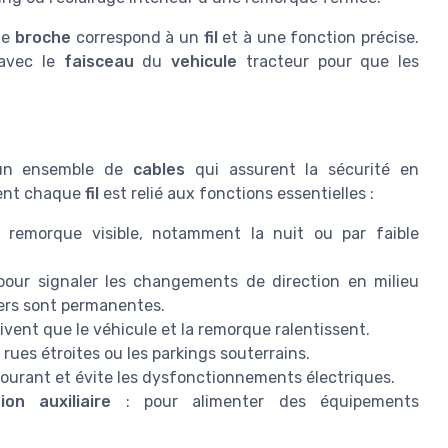
ue
broche
correspond à un
fil
et à une fonction précise.
 avec le
faisceau
du
vehicule
tracteur pour que les
 un ensemble de
cables
qui assurent la sécurité en
ent chaque
fil
est relié aux fonctions essentielles :
 remorque visible, notamment la nuit ou par faible
 pour signaler les changements de direction en milieu
gers sont permanentes.
uivent que le véhicule et la remorque ralentissent.
rues étroites ou les parkings souterrains.
 courant et évite les dysfonctionnements électriques.
ion auxiliaire
: pour alimenter des équipements