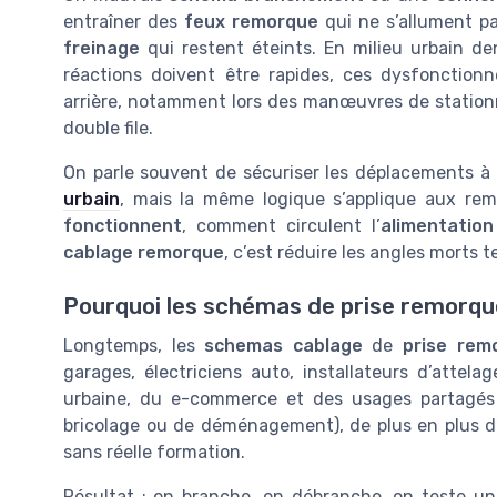
entraîner des
feux remorque
qui ne s’allument p
freinage
qui restent éteints. En milieu urbain de
réactions doivent être rapides, ces dysfonction
arrière, notamment lors des manœuvres de station
double file.
On parle souvent de sécuriser les déplacements à
urbain
, mais la même logique s’applique aux r
fonctionnent
, comment circulent l’
alimentation
cablage remorque
, c’est réduire les angles morts 
Pourquoi les schémas de prise remorq
Longtemps, les
schemas cablage
de
prise rem
garages, électriciens auto, installateurs d’attel
urbaine, du e-commerce et des usages partagés 
bricolage ou de déménagement), de plus en plus d
sans réelle formation.
Résultat : on branche, on débranche, on teste u