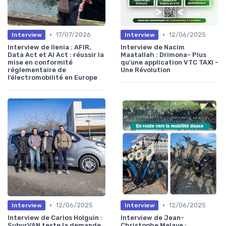
•
•
17/07/2026
12/06/2025
Interview
Interview
Interview de Ilenia : AFIR,
Interview de Nacim
Data Act et AI Act : réussir la
Maatallah : Drimona- Plus
mise en conformité
qu'une application VTC TAXI -
réglementaire de
Une Révolution
l’électromobilité en Europe
•
•
12/06/2025
12/06/2025
Interview
Interview
Interview de Carlos Holguin :
Interview de Jean-
SuburVAN teste la demande
Christophe Melaye :