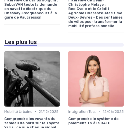
Interview de Carlos Holguin :
Interview de Jean-
SuburVAN teste la demande
Christophe Melaye :
en navette électrique du
Bee.Cycle et le Crédit
Chesnay-Rocquencourt à la
Agricole Charente-Maritime
gare de Vaucresson
Deux-Sèvres - Des centaines
de vélos pour transformer la
mobilité professionnelle
Les plus lus
•
•
Mobilité Urbaine
21/12/2025
Intégration Technologique
12/06/2025
Comprendre les voyants du
Comprendre le système de
tableau de bord sur la Toyota
paiement TS à la RATP
Yaris : ce que chaque signal