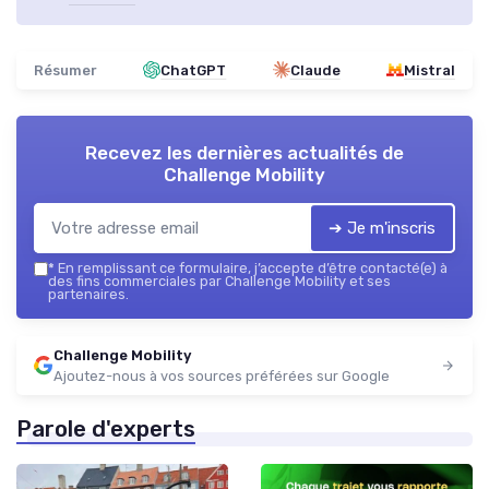
Résumer
ChatGPT
Claude
Mistral
Recevez les dernières actualités de
Challenge Mobility
➔ Je m'inscris
*
En remplissant ce formulaire, j’accepte d’être contacté(e) à
des fins commerciales par Challenge Mobility et ses
partenaires.
Challenge Mobility
Ajoutez-nous à vos sources préférées sur Google
Parole d'experts