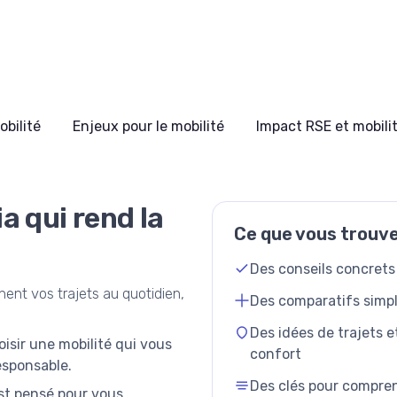
bilité
Enjeux pour le mobilité
Impact RSE et mobili
a qui rend la
Ce que vous trouve
Des conseils concrets 
nt vos trajets au quotidien,
Des comparatifs simple
Des idées de trajets 
oisir une mobilité qui vous
confort
esponsable.
Des clés pour compren
est pensé pour vous