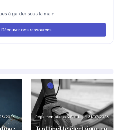
ues à garder sous la main
Découvrir nos ressources
•
08/2026
Réglementations & Politiques
31/07/2026
tinu :
Trottinette électrique en