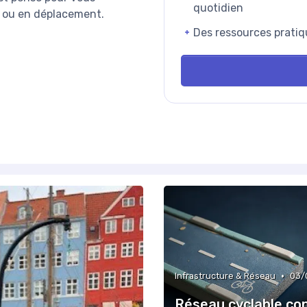
quotidien
e ou en déplacement.
Des ressources pratiq
•
Infrastructure & Réseau
03/
Réseau cyclable con