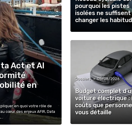
pourquoi les pistes
isolées ne suffisent
changer les habitu
ata Act et AI
formité
•
Dossiers
05/08/2026
obilité en
Budget complet d'
voiture électrique : 
coûts que personne
pliquer en quoi votre rôle de
vous détaille
 au cœur des enjeux AFIR, Data
..