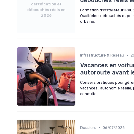
débouchés réels 
certification et
débouchés réels en
Formation d’installateur IRVE 
2026
Qualifelec, débouchés et poin
urbaine.
•
Infrastructure & Réseau
2
Vacances en voitur
autoroute avant l
Conseils pratiques pour gérer
vacances : autonomie réelle, 
conduite.
•
Dossiers
06/07/2026