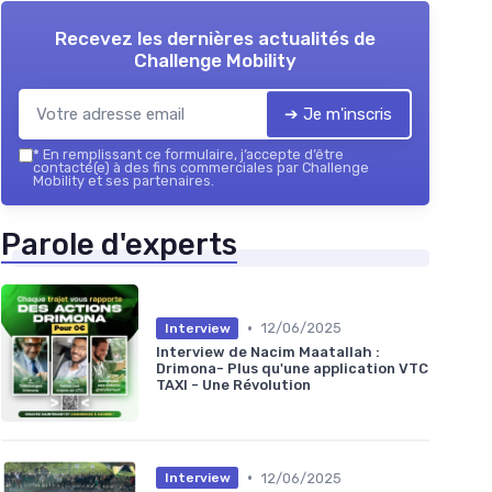
Recevez les dernières actualités de
Challenge Mobility
➔ Je m'inscris
*
En remplissant ce formulaire, j’accepte d’être
contacté(e) à des fins commerciales par Challenge
Mobility et ses partenaires.
Parole d'experts
•
12/06/2025
Interview
Interview de Nacim Maatallah :
Drimona- Plus qu'une application VTC
TAXI - Une Révolution
•
12/06/2025
Interview