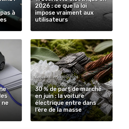
2026 : ce que la loi
 pas à
impose vraiment aux
des
utilisateurs
•
Actualité
22/07/2026
une
30 % de part de marché
les
en juin : la voiture
 ne
électrique entre dans
l'ère de la masse