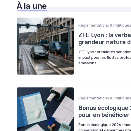
À la une
Réglementations & Politique
ZFE Lyon : la verba
grandeur nature d
ZFE Lyon : premières sanctions
impact pour les flottes profes
émissions.
Réglementations & Politique
Bonus écologique 
pour en bénéficier
Bonus écologique 2026 : montan
conversion et démarches prati