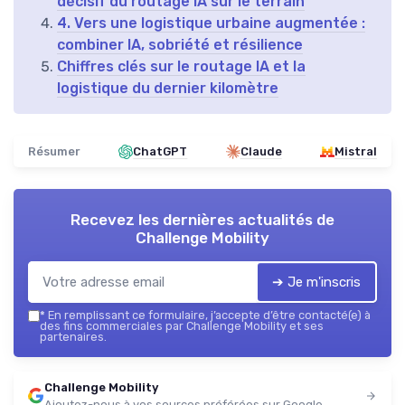
décisif du routage IA sur le terrain
4. Vers une logistique urbaine augmentée :
combiner IA, sobriété et résilience
Chiffres clés sur le routage IA et la
logistique du dernier kilomètre
Résumer
ChatGPT
Claude
Mistral
Recevez les dernières actualités de
Challenge Mobility
➔ Je m'inscris
*
En remplissant ce formulaire, j’accepte d’être contacté(e) à
des fins commerciales par Challenge Mobility et ses
partenaires.
Challenge Mobility
Ajoutez-nous à vos sources préférées sur Google