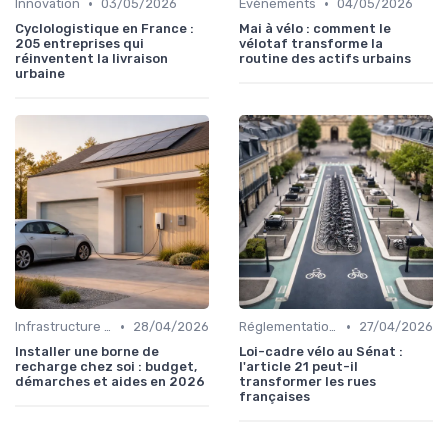
•
•
Innovation
03/05/2026
Évènements
04/05/2026
Cyclologistique en France :
Mai à vélo : comment le
205 entreprises qui
vélotaf transforme la
réinventent la livraison
routine des actifs urbains
urbaine
•
•
Infrastructure & Réseau
28/04/2026
Réglementations & Politiques
27/04/2026
Installer une borne de
Loi-cadre vélo au Sénat :
recharge chez soi : budget,
l'article 21 peut-il
démarches et aides en 2026
transformer les rues
françaises