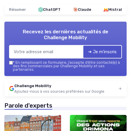
Résumer
ChatGPT
Claude
Mistral
Recevez les dernières actualités de
Challenge Mobility
➔ Je m'inscris
*
En remplissant ce formulaire, j’accepte d’être contacté(e) à
des fins commerciales par Challenge Mobility et ses
partenaires.
Challenge Mobility
Ajoutez-nous à vos sources préférées sur Google
Parole d'experts