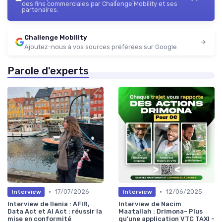
des fins commerciales par Challenge Mobility et ses
partenaires.
Challenge Mobility
Ajoutez-nous à vos sources préférées sur Google
Parole d'experts
•
•
17/07/2026
12/06/2025
Interview
Interview
Interview de Ilenia : AFIR,
Interview de Nacim
Data Act et AI Act : réussir la
Maatallah : Drimona- Plus
mise en conformité
qu'une application VTC TAXI -