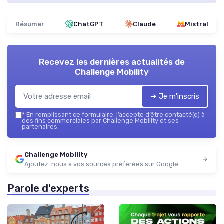
Résumer
ChatGPT
Claude
Mistral
Recevez les dernières actualités de
Challenge Mobility
➔ Je m'inscris
*
En remplissant ce formulaire, j’accepte d’être contacté(e) à
des fins commerciales par Challenge Mobility et ses
partenaires.
Challenge Mobility
Ajoutez-nous à vos sources préférées sur Google
Parole d'experts