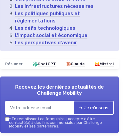
Les infrastructures nécessaires
Les politiques publiques et
réglementations
Les défis technologiques
L'impact social et économique
Les perspectives d'avenir
Résumer
ChatGPT
Claude
Mistral
Recevez les dernières actualités de
Challenge Mobility
➔ Je m'inscris
*
En remplissant ce formulaire, j’accepte d’être
contacté(e) à des fins commerciales par Challenge
Mobility et ses partenaires.