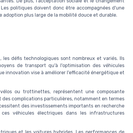
antes. De plus, l'acceptation sociale et le changement
. Les politiques doivent donc être accompagnées d'une
 adoption plus large de la mobilité douce et durable.
, les défis technologiques sont nombreux et variés. Ils
yens de transport qu'à l'optimisation des véhicules
ue innovation vise à améliorer l'efficacité énergétique et
s, vélos ou trottinettes, représentent une composante
nt des complications particulières, notamment en termes
écessitent des investissements importants en recherche
e ces véhicules électriques dans les infrastructures
ctriques et les voitures hybrides. Les performances de