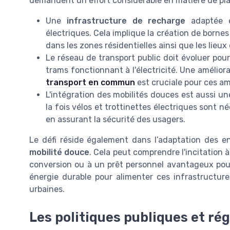
demandent un effort considérable en matière de plan
Une
infrastructure de recharge
adaptée e
électriques
. Cela implique la création de borne
dans les zones résidentielles ainsi que les lieux 
Le réseau de
transport public
doit évoluer pour
trams fonctionnant à l'électricité. Une amélior
transport en commun
est cruciale pour ces am
L'intégration des
mobilités douces
est aussi une
la fois
vélos et trottinettes électriques
sont néc
en assurant la sécurité des usagers.
Le défi réside également dans l’adaptation des
en
mobilité douce
. Cela peut comprendre l'incitation à 
conversion
ou à un
prêt personnel
avantageux pour l
énergie durable
pour alimenter ces infrastructures
urbaines.
Les politiques publiques et r