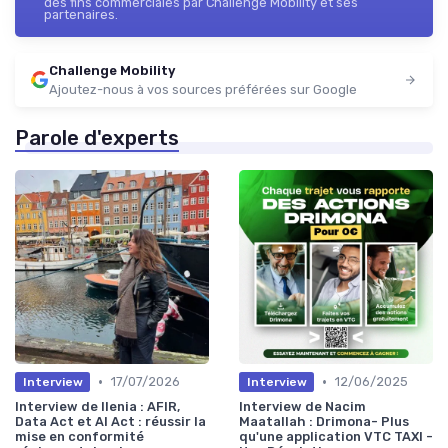
des fins commerciales par Challenge Mobility et ses
partenaires.
Challenge Mobility
Ajoutez-nous à vos sources préférées sur Google
Parole d'experts
•
•
17/07/2026
12/06/2025
Interview
Interview
Interview de Ilenia : AFIR,
Interview de Nacim
Data Act et AI Act : réussir la
Maatallah : Drimona- Plus
mise en conformité
qu'une application VTC TAXI -