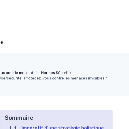
té
ux pour le mobilité
Normes Sécurité
cybersécurité : Protégez-vous contre les menaces invisibles?
Sommaire
1. L’impératif d'une stratégie holistique