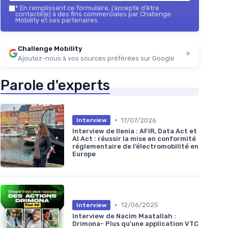
*
En remplissant ce formulaire, j’accepte d’être
contacté(e) à des fins commerciales par Challenge
Mobility et ses partenaires.
Challenge Mobility
Ajoutez-nous à vos sources préférées sur Google
Parole d'experts
•
17/07/2026
Interview
Interview de Ilenia : AFIR, Data Act et
AI Act : réussir la mise en conformité
réglementaire de l’électromobilité en
Europe
•
12/06/2025
Interview
Interview de Nacim Maatallah :
Drimona- Plus qu'une application VTC