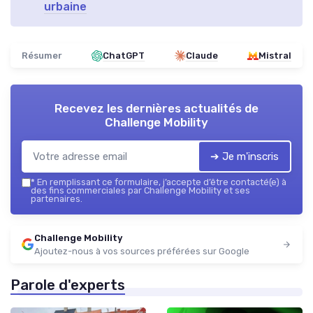
urbaine
Résumer
ChatGPT
Claude
Mistral
Recevez les dernières actualités de
Challenge Mobility
➔ Je m'inscris
*
En remplissant ce formulaire, j’accepte d’être contacté(e) à
des fins commerciales par Challenge Mobility et ses
partenaires.
Challenge Mobility
Ajoutez-nous à vos sources préférées sur Google
Parole d'experts