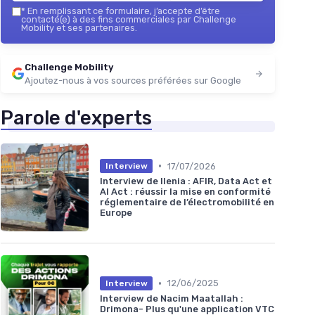
*
En remplissant ce formulaire, j’accepte d’être
contacté(e) à des fins commerciales par Challenge
Mobility et ses partenaires.
Challenge Mobility
Ajoutez-nous à vos sources préférées sur Google
Parole d'experts
•
17/07/2026
Interview
Interview de Ilenia : AFIR, Data Act et
AI Act : réussir la mise en conformité
réglementaire de l’électromobilité en
Europe
•
12/06/2025
Interview
Interview de Nacim Maatallah :
Drimona- Plus qu'une application VTC