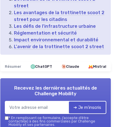
street
Les avantages de la trottinette scoot 2
street pour les citadins
Les défis de l'infrastructure urbaine
Réglementation et sécurité
Impact environnemental et durabilité
L'avenir de la trottinette scoot 2 street
Résumer
ChatGPT
Claude
Mistral
Recevez les dernières actualités de
Challenge Mobility
➔ Je m'inscris
*
En remplissant ce formulaire, j’accepte d’être
contacté(e) à des fins commerciales par Challenge
Mobility et ses partenaires.