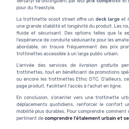
Versatyl se distinguent par leur
prix compétitif
et 
pour du freestyle.
La trottinette scoot street offre un
deck large
et r
une grande stabilité et longévité du produit. Les r
fluide et sécurisant. Des options telles que la
c
l'expérience de conduite séduisante pour les amateu
abordable, on trouve fréquemment des prix promo
trottinettes accessible à un large public urbain.
L'arrivée des services de
livraison gratuite
perm
trottinettes, tout en bénéficiant de promotions s
ou encore les trottinettes Ethic DTC. D'ailleurs, 
page produit, facilitant l'accès à l'achat en ligne.
En conclusion, s'orienter vers une trottinette ur
déplacements quotidiens, renforcer le confort ur
mobilité plus durables. Pour comprendre comment c
pertinent de
comprendre l'étalement urbain et ses