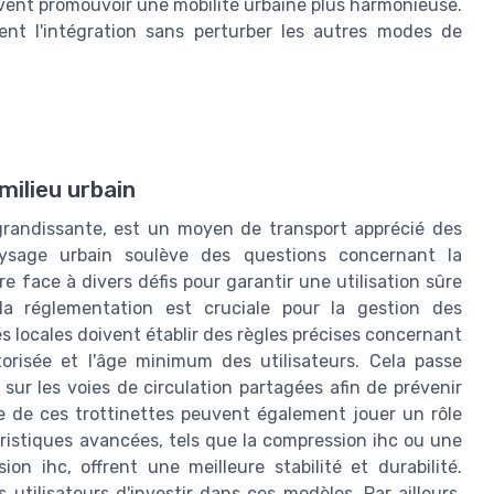
uvent promouvoir une mobilité urbaine plus harmonieuse.
sent l'intégration sans perturber les autres modes de
milieu urbain
 grandissante, est un moyen de transport apprécié des
paysage urbain soulève des questions concernant la
re face à divers défis pour garantir une utilisation sûre
a réglementation est cruciale pour la gestion des
és locales doivent établir des règles précises concernant
torisée et l'âge minimum des utilisateurs. Cela passe
 sur les voies de circulation partagées afin de prévenir
ire de ces trottinettes peuvent également jouer un rôle
ristiques avancées, tels que la compression ihc ou une
 ihc, offrent une meilleure stabilité et durabilité.
utilisateurs d'investir dans ces modèles. Par ailleurs,