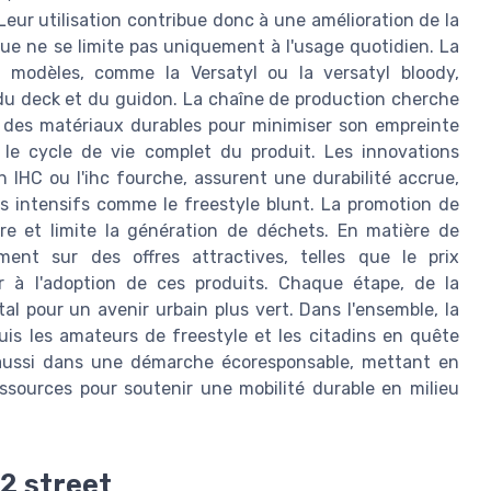
 Leur utilisation contribue donc à une amélioration de la
ique ne se limite pas uniquement à l'usage quotidien. La
es modèles, comme la Versatyl ou la versatyl bloody,
du deck et du guidon. La chaîne de production cherche
r des matériaux durables pour minimiser son empreinte
 le cycle de vie complet du produit. Les innovations
IHC ou l'ihc fourche, assurent une durabilité accrue,
s intensifs comme le freestyle blunt. La promotion de
ire et limite la génération de déchets. En matière de
ment sur des offres attractives, telles que le prix
ter à l'adoption de ces produits. Chaque étape, de la
l pour un avenir urbain plus vert. Dans l'ensemble, la
uis les amateurs de freestyle et les citadins en quête
it aussi dans une démarche écoresponsable, mettant en
ssources pour soutenir une mobilité durable en milieu
 2 street