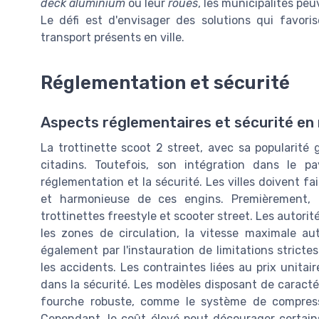
deck aluminium
ou leur
roues
, les municipalités pe
Le défi est d'envisager des solutions qui favori
transport présents en ville.
Réglementation et sécurité
Aspects réglementaires et sécurité en 
La trottinette scoot 2 street, avec sa popularité
citadins. Toutefois, son intégration dans le 
réglementation et la sécurité. Les villes doivent fai
et harmonieuse de ces engins. Premièrement, l
trottinettes freestyle et scooter street. Les autorit
les zones de circulation, la vitesse maximale au
également par l'instauration de limitations strictes
les accidents. Les contraintes liées au prix unita
dans la sécurité. Les modèles disposant de caracté
fourche robuste, comme le système de compression
Cependant, le coût élevé peut décourager certains 