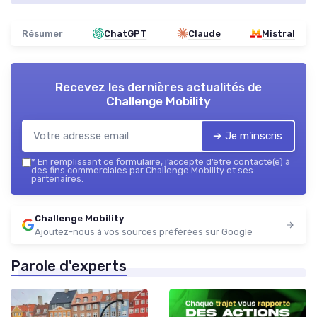
Résumer
ChatGPT
Claude
Mistral
Recevez les dernières actualités de
Challenge Mobility
➔ Je m'inscris
*
En remplissant ce formulaire, j’accepte d’être contacté(e) à
des fins commerciales par Challenge Mobility et ses
partenaires.
Challenge Mobility
Ajoutez-nous à vos sources préférées sur Google
Parole d'experts